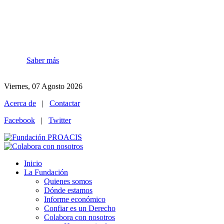
¡Atención! Este sitio usa cookies y
tecnologías similares.
Si continúa navegando por el sitio web, usted acepta las condiciones
de uso
Saber más
Acepto
Viernes, 07 Agosto 2026
Acerca de
|
Contactar
Facebook
|
Twitter
Inicio
La Fundación
Quienes somos
Dónde estamos
Informe económico
Confiar es un Derecho
Colabora con nosotros